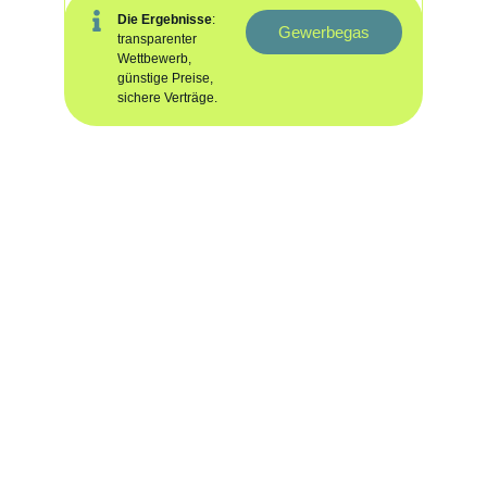
Die
Ergebnisse
:
Gewerbegas
transparenter
Wettbewerb,
günstige Preise,
sichere Verträge
.