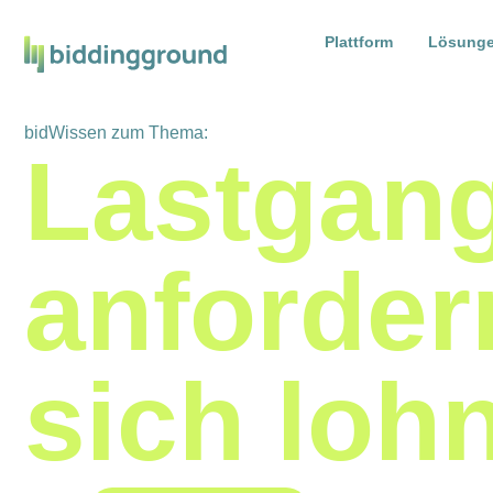
Plattform
Lösung
bidWissen zum Thema:
Lastgan
anforder
sich lohn