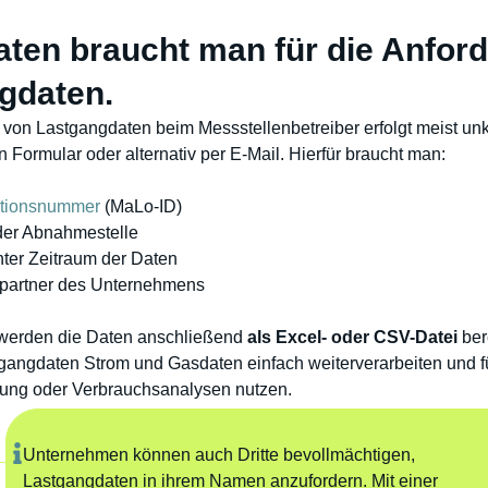
aten braucht man für die Anfor
gdaten.
von Lastgangdaten beim Messstellenbetreiber erfolgt meist unk
in Formular oder alternativ per E-Mail. Hierfür braucht man:
ationsnummer
(MaLo-ID)
der Abnahmestelle
ter Zeitraum der Daten
partner des Unternehmens
n werden die Daten anschließend
als Excel- oder CSV-Datei
ber
tgangdaten Strom und Gasdaten einfach weiterverarbeiten und f
ung oder Verbrauchsanalysen nutzen.
Unternehmen können auch Dritte bevollmächtigen,
Lastgangdaten in ihrem Namen anzufordern. Mit einer