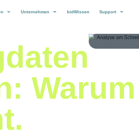
en
Unternehmen
bidWissen
Support
gdaten
n: Warum
t.