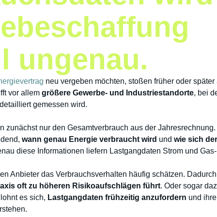
iebeschaffung
l ungenau.
ergievertrag
neu vergeben möchten, stoßen früher oder später a
ifft vor allem
größere Gewerbe- und Industriestandorte
, bei 
detailliert gemessen wird.
 zunächst nur den Gesamtverbrauch aus der Jahresrechnung. Fü
eidend,
wann genau Energie verbraucht wird
und
wie sich de
enau diese Informationen liefern Lastgangdaten Strom und Gas
n Anbieter das Verbrauchsverhalten häufig schätzen. Dadurch s
raxis oft zu höheren Risikoaufschlägen führt
. Oder sogar daz
lohnt es sich,
Lastgangdaten frühzeitig anzufordern
und ihre
rstehen.