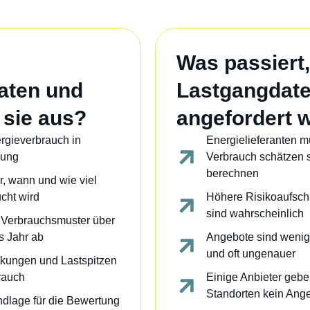
Was passiert
aten und
Lastgangdate
 sie aus?
angefordert 
rgieverbrauch in
Energielieferanten 
sung
Verbrauch schätzen s
berechnen
, wann und wie viel
cht wird
Höhere Risikoaufsch
sind wahrscheinlich
e Verbrauchsmuster über
s Jahr ab
Angebote sind wenig
und oft ungenauer
ungen und Lastspitzen
rauch
Einige Anbieter gebe
Standorten kein Ang
dlage für die Bewertung