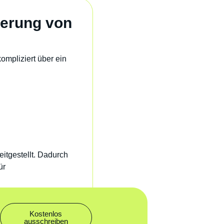
derung von
ompliziert über ein
eitgestellt. Dadurch
ür
Kostenlos
ausschreiben