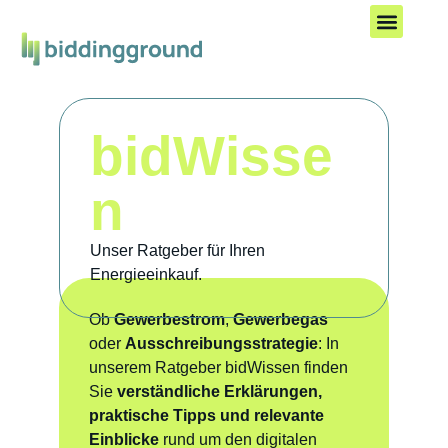
Kostenlos starten
bidWisse
n
Unser Ratgeber für Ihren
Energieeinkauf.
Ob
Gewerbestrom
,
Gewerbegas
oder
Ausschreibungsstrategie
: In
unserem Ratgeber bidWissen finden
Sie
verständliche Erklärungen,
praktische Tipps und relevante
Einblicke
rund um den digitalen