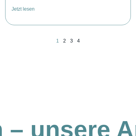
Jetzt lesen
1
2
3
4
n – unsere A