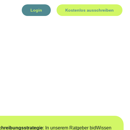
Login
Kostenlos ausschreiben
hreibungsstrategie
: In unserem Ratgeber bidWissen