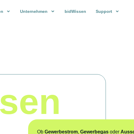
en
Unternehmen
bidWissen
Support
ssen
Ob
Gewerbestrom
,
Gewerbegas
oder
Aussc