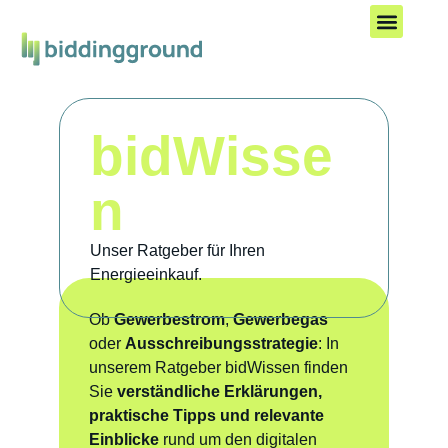
Kostenlos starten
bidWisse
n
Unser Ratgeber für Ihren
Energieeinkauf.
Ob
Gewerbestrom
,
Gewerbegas
oder
Ausschreibungsstrategie
: In
unserem Ratgeber bidWissen finden
Sie
verständliche Erklärungen,
praktische Tipps und relevante
Einblicke
rund um den digitalen