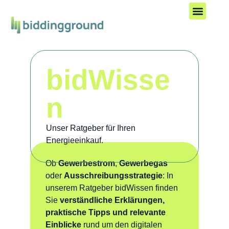
Kostenlos starten
bidWisse
n
Unser Ratgeber für Ihren
Energieeinkauf.
Ob
Gewerbestrom
,
Gewerbegas
oder
Ausschreibungsstrategie
: In
unserem Ratgeber bidWissen finden
Sie
verständliche Erklärungen,
praktische Tipps und relevante
Einblicke
rund um den digitalen